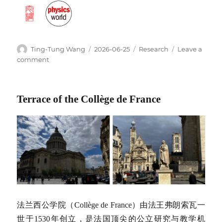
Author
Posted
Categories
Ting-Tung Wang
2026-06-25
Research
Leave a
on
on
comment
From
Hong
Kong
Terrace of the Collège de France
to
Italy:
Science,
Culture,
and
New
Horizons
法兰西公学院（Collège de France）由法王弗朗索瓦一
世于1530年创立，是法国顶尖的公立研究与教学机