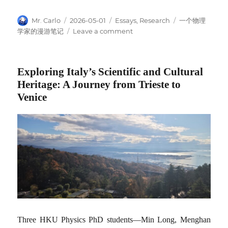
Author
Posted
Categories
Tags
Mr. Carlo
2026-05-01
Essays
,
Research
一个物理
on
on
学家的漫游笔记
Leave a comment
萨
格
勒
Exploring Italy’s Scientific and Cultural
布
Heritage: A Journey from Trieste to
的
春
Venice
天
Three HKU Physics PhD students—Min Long, Menghan