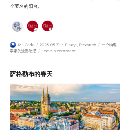
个著名的阳台。
Author
Posted
Categories
Tags
Mr. Carlo
2026-05-31
Essays
,
Research
一个物理
on
on
学家的漫游笔记
Leave a comment
Terrace
of
the
萨格勒布的春天
Collège
de
France