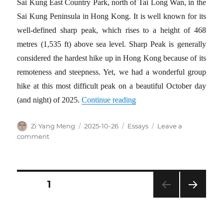
Sai Kung East Country Park, north of Tai Long Wan, in the
Sai Kung Peninsula in Hong Kong. It is well known for its
well-defined sharp peak, which rises to a height of 468
metres (1,535 ft) above sea level. Sharp Peak is generally
considered the hardest hike up in Hong Kong because of its
remoteness and steepness. Yet, we had a wonderful group
hike at this most difficult peak on a beautiful October day
(and night) of 2025.
Continue reading
Author
Posted
Categories
Zi Yang Meng
2025-10-26
Essays
Leave a
on
on
comment
The
Sharp
Peak
is
Posts
PAGE
1
really
Sharp
NEXT
pagination
PAG
E