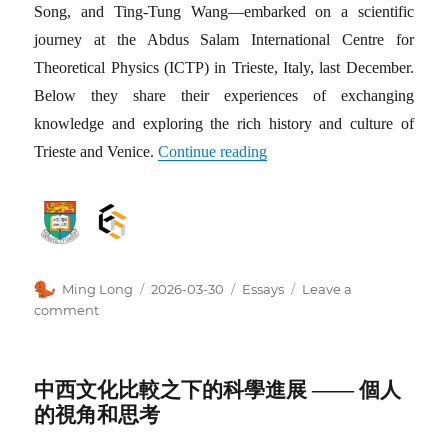
Song, and Ting-Tung Wang—embarked on a scientific
journey at the Abdus Salam International Centre for
Theoretical Physics (ICTP) in Trieste, Italy, last December.
Below they share their experiences of exchanging
knowledge and exploring the rich history and culture of
Trieste and Venice.
Continue reading
Author
Posted
Categories
Ming Long
2026-03-30
Essays
Leave a
on
on
comment
Exploring
Italy’s
Scientific
中西文化比較之下的科學進展 —— 個人
and
的視角和思考
Cultural
Heritage: