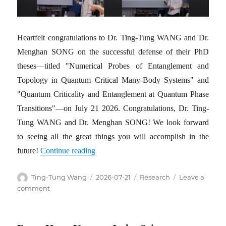
Heartfelt congratulations to Dr. Ting-Tung WANG and Dr.
Menghan SONG on the successful defense of their PhD
theses—titled "Numerical Probes of Entanglement and
Topology in Quantum Critical Many-Body Systems" and
"Quantum Criticality and Entanglement at Quantum Phase
Transitions"—on July 21 2026. Congratulations, Dr. Ting-
Tung WANG and Dr. Menghan SONG! We look forward
to seeing all the great things you will accomplish in the
future!
Continue reading
Author
Posted
Categories
Ting-Tung Wang
2026-07-21
Research
Leave a
on
on
comment
Congrats,
Dr.
Wang