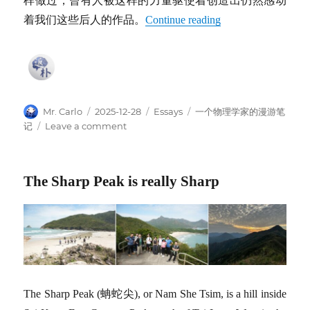
样做过，曾有人被这样的力量驱使着创造出仍然感动
着我们这些后人的作品。
Continue reading
Author
Posted
Categories
Tags
Mr. Carlo
2025-12-28
Essays
一个物理学家的漫游笔
on
on
记
Leave a comment
卢
布
尔
The Sharp Peak is really Sharp
雅
那
的
凝
视
The Sharp Peak (蚺蛇尖), or Nam She Tsim, is a hill inside