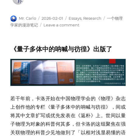
Author
Posted
Categories
Tags
Mr. Carlo
2026-02-01
Essays
,
Research
一个物理
on
on
学家的漫游笔记
Leave a comment
根
特
的
《量子多体中的呐喊与彷徨》出版了
张
量
微
光
若干年前，卡洛开始在中国物理学会的《物理》杂志
上创作他的专栏《量子多体中的呐喊与彷徨》，间或
将其中文章扩写或优先发表在《返朴》上。世间以量
子物理为对象的科普何其多，但卡洛的这组聚焦在强
关联物理的科普少见地做到了「以相对浅显易懂的语