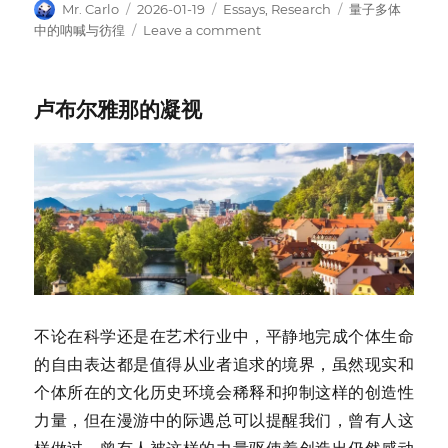
Author
Posted
Categories
Tags
Mr. Carlo
2026-01-19
Essays
,
Research
量子多体
on
on
中的呐喊与彷徨
Leave a comment
《量
子
多
卢布尔雅那的凝视
体
中
的
呐
喊
与
彷
徨》
出
版
了
不论在科学还是在艺术行业中，平静地完成个体生命
的自由表达都是值得从业者追求的境界，虽然现实和
个体所在的文化历史环境会稀释和抑制这样的创造性
力量，但在漫游中的际遇总可以提醒我们，曾有人这