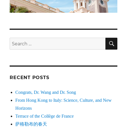
SE
Search
for:
RECENT POSTS
Congrats, Dr. Wang and Dr. Song
From Hong Kong to Italy: Science, Culture, and New
Horizons
Terrace of the Collège de France
萨格勒布的春天