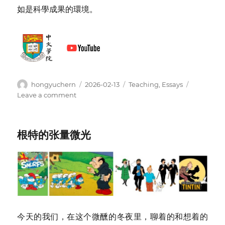
如是科學成果的環境。
Author
Posted
Categories
hongyuchern
2026-02-13
Teaching
,
Essays
on
on
Leave a comment
中
西
文
根特的张量微光
化
比
較
之
下
的
科
學
今天的我们，在这个微醺的冬夜里，聊着的和想着的
進