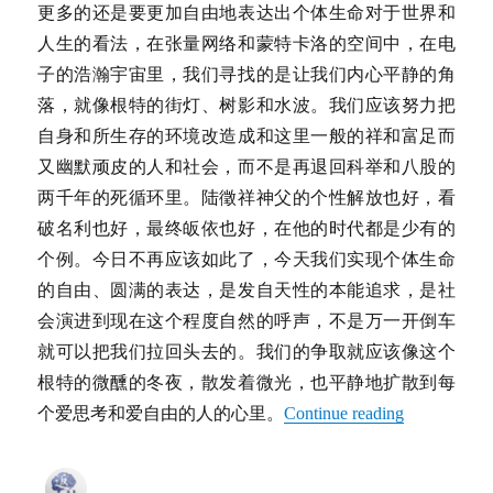
更多的还是要更加自由地表达出个体生命对于世界和
展
——
人生的看法，在张量网络和蒙特卡洛的空间中，在电
個
子的浩瀚宇宙里，我们寻找的是让我们内心平静的角
人
落，就像根特的街灯、树影和水波。我们应该努力把
的
視
自身和所生存的环境改造成和这里一般的祥和富足而
角
又幽默顽皮的人和社会，而不是再退回科举和八股的
和
两千年的死循环里。陆徵祥神父的个性解放也好，看
思
考
破名利也好，最终皈依也好，在他的时代都是少有的
个例。今日不再应该如此了，今天我们实现个体生命
的自由、圆满的表达，是发自天性的本能追求，是社
会演进到现在这个程度自然的呼声，不是万一开倒车
就可以把我们拉回头去的。我们的争取就应该像这个
根特的微醺的冬夜，散发着微光，也平静地扩散到每
个爱思考和爱自由的人的心里。
Continue reading