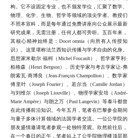
构。它不设固定专业，也不颁发学位，汇聚了数学、
物理、化学、生物、哲学等领域的顶尖学者。教授们
不照本宣科，而是每年通过免费讲座向公众展示最新
研究成果，无需注册，任何人都可旁听。五百年来，
其核心精神始终是：Docet omnia（向所有人传授知
识）。这里堪称法兰西知识传播与学术自由的化身。
思想家米歇尔·福柯（Michel Foucault）、哲学家亨利·
柏格森（Henri Bergson）、历史学家与考古学家让-弗
朗索瓦·商博良（Jean-François Champollion）、数学家
傅里叶（Joseph Fourier）、若尔当（Camille Jordan）
与刘维尔（Joseph Liouville）、物理学家安培（André-
Marie Ampère）与朗之万（Paul Langevin）等泰斗都曾
在此传播前沿知识。今年五月，笔者在巴黎参会期间
与量子多体计算领域的法国学者交流。一位公学院的
朋友盛情邀请笔者参观一处独特景观。欣然前往后，
在一个春日的正午，笔者站上了公学院物理楼顶层那