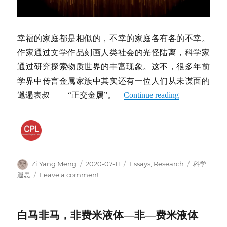
人
幸福的家庭都是相似的，不幸的家庭各有各的不幸。
作家通过文学作品刻画人类社会的光怪陆离，科学家
通过研究探索物质世界的丰富现象。这不，很多年前
学界中传言金属家族中其实还有一位人们从未谋面的
邋遢表叔—— “正交金属”。
Continue reading
Author
Posted
Categories
Tags
Zi Yang Meng
2020-07-11
Essays
,
Research
科学
on
on
遐思
Leave a comment
金
属
的
白马非马，非费米液体—非—费米液体
油