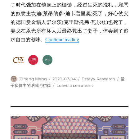
了时代强加在他身上的枷锁，经过生死的洗礼，邪恶
的奴隶主坎迪(莱昂纳多·迪卡普里奥)死了，好心仗义
的德国赏金猎人舒尔茨(克里斯托弗·瓦尔兹)也死了，
姜戈在杀光所有坏人后最终救出了妻子，体会到了追
求自由的滋味。
Continue reading
Author
Posted
Categories
Tags
Zi Yang Meng
2020-07-04
Essays
,
Research
量
on
on
子多体中的呐喊与彷徨
Leave a comment
被
解
救
的
诺
特