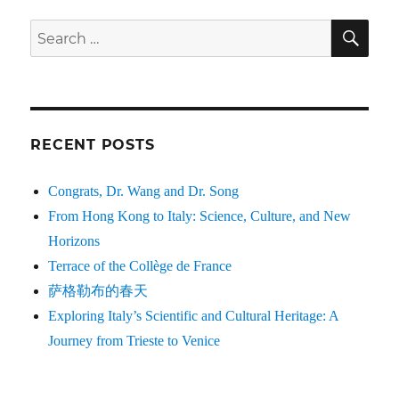
SE
Search
for:
RECENT POSTS
Congrats, Dr. Wang and Dr. Song
From Hong Kong to Italy: Science, Culture, and New
Horizons
Terrace of the Collège de France
萨格勒布的春天
Exploring Italy’s Scientific and Cultural Heritage: A
Journey from Trieste to Venice