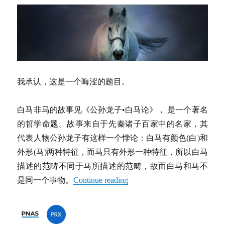
腻
表
叔：
一
个
没
有
电
我承认，这是一个晦涩的题目。
子
费
米
白马非马的故事见《公孙龙子•白马论》， 是一个著名
面
的哲学命题。故事来自于先秦诸子百家中的名家，其
的
新
代表人物公孙龙子有这样一个悖论：白马有颜色(白)和
金
外形(马)两种特征，而马只有外形一种特征，所以白马
属
描述的范畴不同于马所描述的范畴，故而白马和马不
态
是同一个事物。
Continue reading