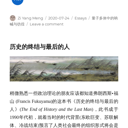
Author
Posted
Categories
Tags
Zi Yang Meng
2020-07-24
Essays
量子多体中的呐
on
on
喊与彷徨
Leave a comment
一
生
能
历史的终结与最后的人
有
多
少
爱
稍微熟悉一些政治理论的朋友应该都知道弗朗西斯•福
山 (Francis Fukuyama)的这本书《历史的终结与最后的
人》(
The End of History and the Last Man
)，此书成于
1990年代初，就着当时的时代背景(东欧巨变、苏联解
体、冷战结束)预言了人类社会最终的组织形式将会是