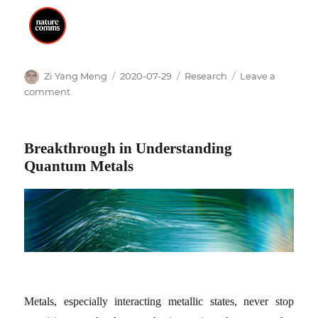
Author
Posted
Categories
Zi Yang Meng
2020-07-29
Research
Leave a
on
on
comment
Quantum
Material
research
Breakthrough in Understanding
connecting
Quantum Metals
physicists
in
Hong
Kong,
Beijing
and
Shanghai
Metals, especially interacting metallic states, never stop