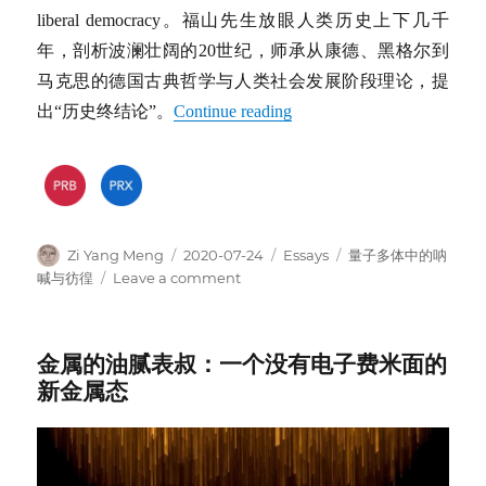
liberal democracy。福山先生放眼人类历史上下几千
年，剖析波澜壮阔的20世纪，师承从康德、黑格尔到
马克思的德国古典哲学与人类社会发展阶段理论，提
出“历史终结论”。
Continue reading
Author
Posted
Categories
Tags
Zi Yang Meng
2020-07-24
Essays
量子多体中的呐
on
on
喊与彷徨
Leave a comment
历
史
的
金属的油腻表叔：一个没有电子费米面的
终
新金属态
结
与
最
后
的