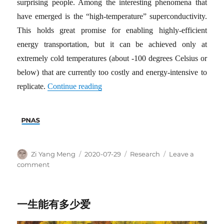
surprising people. Among the interesting phenomena that
have emerged is the “high-temperature” superconductivity.
This holds great promise for enabling highly-efficient
energy transportation, but it can be achieved only at
extremely cold temperatures (about -100 degrees Celsius or
below) that are currently too costly and energy-intensive to
replicate.
Continue reading
Author
Posted
Categories
Zi Yang Meng
2020-07-29
Research
Leave a
on
on
comment
Breakthrough
in
Understanding
一生能有多少爱
Quantum
Metals