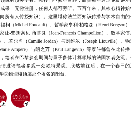
等领域的顶尖学者。教授们不照本宣科，而是每年通过免费讲座
究成果，无需注册，任何人都可旁听。五百年来，其核心精神始
mnia（向所有人传授知识）。这里堪称法兰西知识传播与学术自由的
（Michel Foucault）、哲学家亨利·柏格森（Henri Bergson
弗朗索瓦·商博良（Jean-François Champollion）、数学家
ier）、若尔当（Camille Jordan）与刘维尔（Joseph Liouville）、
Marie Ampère）与朗之万（Paul Langevin）等泰斗都曾在此传
月，笔者在巴黎参会期间与量子多体计算领域的法国学者交流。
盛情邀请笔者参观一处独特景观。欣然前往后，在一个春日的
学院物理楼顶层那个著名的阳台。