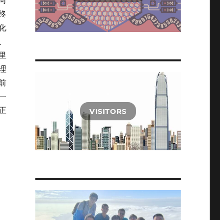
向
终
化
）、
傅里
物理
播前
一
正
VISITORS