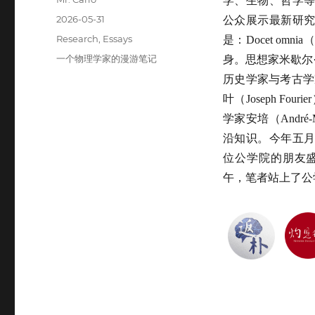
学、生物、哲学
Posted
2026-05-31
公众展示最新研
on
Categories
Research
,
Essays
是：Docet o
Tags
一个物理学家的漫游笔记
身。思想家米歇尔·福柯
历史学家与考古学家让-
叶（Joseph Four
学家安培（André-
沿知识。今年五
位公学院的朋友
午，笔者站上了公