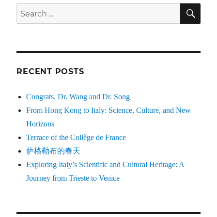
SE
Search
for:
RECENT POSTS
Congrats, Dr. Wang and Dr. Song
From Hong Kong to Italy: Science, Culture, and New
Horizons
Terrace of the Collège de France
萨格勒布的春天
Exploring Italy’s Scientific and Cultural Heritage: A
Journey from Trieste to Venice